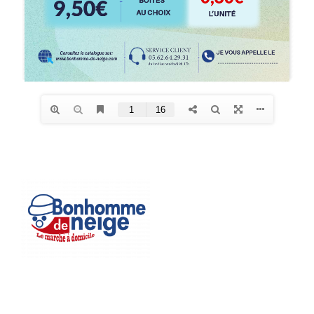
Bonhomme de
Neige
L’Expert de la LIVRAISON
de SURGELÉS à
DOMICILE.
Livraison à domicile
Nous contacter